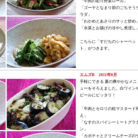
「牛肉の彩り野菜ロール」
「ゴーヤとなまり節のごちそう
ラダ」
「わかめとあさりのサッと炒め
「水菜とお揚げの冷やし煮浸し
こちらに「すだちのシャーベッ
ト」がつきます。
エムズB 2011年8月
手軽にできる 夏の爽やかなメニ
ューをそろえました。白ワイン
ビールにピッタリ！
「牛肉とセロリの粒マスタード
え」
「なすのスパイシーミートグラ
ン」
「カボチャとクリームチーズの