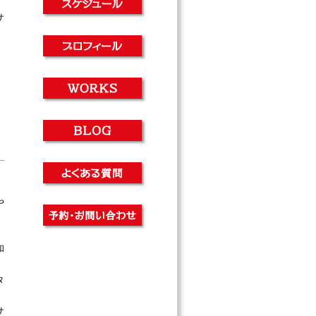
サ
」
」
や
和
タ
サ