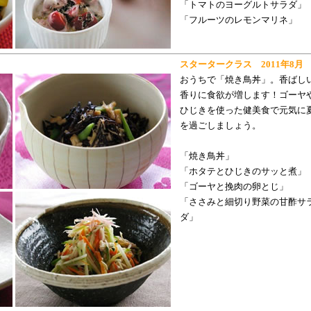
「トマトのヨーグルトサラダ」
「フルーツのレモンマリネ」
スタータークラス 2011年8月
おうちで「焼き鳥丼」。香ばし
香りに食欲が増します！ゴーヤ
ひじきを使った健美食で元気に
を過ごしましょう。
「焼き鳥丼」
「ホタテとひじきのサッと煮」
「ゴーヤと挽肉の卵とじ」
「ささみと細切り野菜の甘酢サ
ダ」