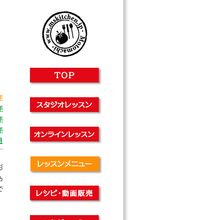
年
年
年
年
月
彩
あ
で