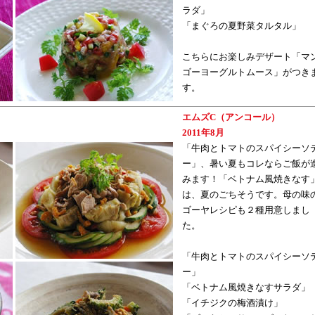
ラダ」
「まぐろの夏野菜タルタル」
こちらにお楽しみデザート「マ
ゴーヨーグルトムース」がつき
す。
エムズC（アンコール）
2011年8月
「牛肉とトマトのスパイシーソ
ー」、暑い夏もコレならご飯が
みます！「ベトナム風焼きなす
は、夏のごちそうです。母の味
ゴーヤレシピも２種用意しまし
た。
「牛肉とトマトのスパイシーソ
ー」
「ベトナム風焼きなすサラダ」
「イチジクの梅酒漬け」