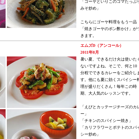
「ゴーヤといりこのゴマたっぷ
みそ炒め」
こちらにゴーヤ料理をもう一品
「焼きゴーヤのポン酢かけ」が
きます。
エムズD（アンコール）
2011年8月
暑い夏、できるだけ火は使いた
ないですよね。そこで、何と10
分程でできるカレーをご紹介し
す。他にも夏に効くスパイシー
理が盛りだくさん！毎年この時
期、大人気のレッスンです。
「えびとカッテージチーズのカ
ー」
「チキンのスパイシー焼き」
「カリフラワーとポテトのスパ
シー炒め」