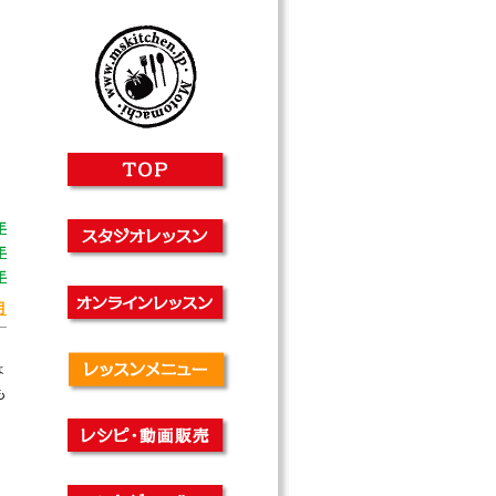
年
年
年
月
ょ
も
」