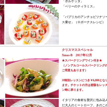
「ポルケッタ」
「ベリーのティラミス」
「パプリカのアンチョビツナソ
ス乗せ」（※ボーナスレシピ）
クリスマススペシャル
Xmas-B 2017年12月
★スパークリングワイン付き★
（ノンアルコールスパークリング
ご用意もあります）
※特別レッスンにつき￥6,800とな
ます。チケットの方は差額をレッ
ン時に承ります。
イタリアの食材を贅沢に包み込
だ大人のミートローフ、きのこ