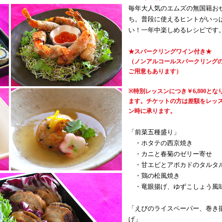
毎年大人気のエムズの無国籍お
ち。普段に使えるヒントがいっ
い！一年中楽しめるレシピです
★スパークリングワイン付き★
（ノンアルコールスパークリング
ご用意もあります）
※特別レッスンにつき￥6,800とな
ます。チケットの方は差額をレッ
ン時に承ります。
「前菜五種盛り」
・ホタテの西京焼き
・カニと春菊のゼリー寄せ
・甘エビとアボカドのタルタ
・鶏の松風焼き
・竜眼揚げ、ゆずこしょう風
「えびのライスペーパー、巻き
げ」