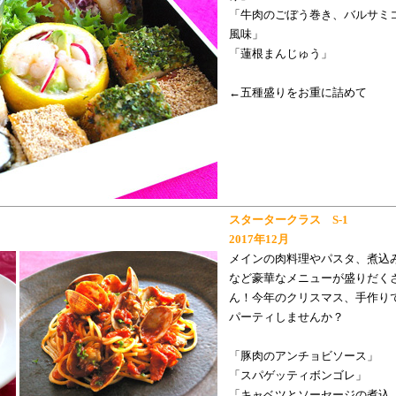
「牛肉のごぼう巻き、バルサミ
風味」
「蓮根まんじゅう」
←五種盛りをお重に詰めて
スタータークラス S-1
2017年12月
メインの肉料理やパスタ、煮込
など豪華なメニューが盛りだく
ん！今年のクリスマス、手作り
パーティしませんか？
「豚肉のアンチョビソース」
「スパゲッティボンゴレ」
「キャベツとソーセージの煮込