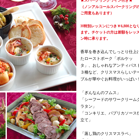
★スパークリングワイン付き★
（ノンアルコールスパークリング
ご用意もあります）
※特別レッスンにつき￥6,800とな
ます。チケットの方は差額をレッ
ン時に承ります。
香草を巻き込んでしっとり仕上
たローストポーク「ポルケッ
タ」、おしゃれなアンティパス
３種など、クリスマスらしいテ
ブルが華やぐお料理がいっぱい
「ぎんなんのフムス」
「シーフードのサワークリーム
ラタン」
「コンキリエ、パプリカソース
立て」
「蒸し鶏のクリスマスラペ」